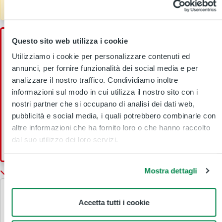
e approfittare dei servizi dedicati a te
Questo sito web utilizza i cookie
Abbonamento
Mensile
Utilizziamo i cookie per personalizzare contenuti ed
Prezzo totale
annunci, per fornire funzionalità dei social media e per
€
40,00
analizzare il nostro traffico. Condividiamo inoltre
informazioni sul modo in cui utilizza il nostro sito con i
Tessera richiesta
nostri partner che si occupano di analisi dei dati web,
pubblicità e social media, i quali potrebbero combinarle con
Validità mensile
altre informazioni che ha fornito loro o che hanno raccolto
dal suo utilizzo dei loro servizi.
Seleziona
Mostra dettagli
Mostra tutto
Mese inizio validità
Accetta tutti i cookie