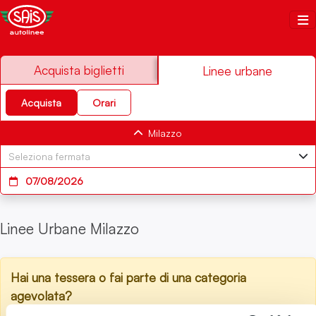
Salta al contenuto
Sais Autolinee
Acquista biglietti
Linee urbane
Acquista
Orari
Milazzo
07/08/2026
Linee Urbane Milazzo
Hai una tessera o fai parte di una categoria
agevolata?
Accedi all'area riservata
per richiedere o utilizzare la tua tessera