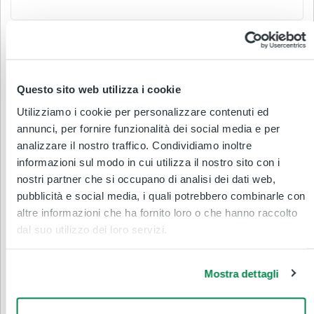
Cognome
Questo sito web utilizza i cookie
Email
Utilizziamo i cookie per personalizzare contenuti ed
annunci, per fornire funzionalità dei social media e per
Cellulare
analizzare il nostro traffico. Condividiamo inoltre
informazioni sul modo in cui utilizza il nostro sito con i
nostri partner che si occupano di analisi dei dati web,
pubblicità e social media, i quali potrebbero combinarle con
Coupon:
altre informazioni che ha fornito loro o che hanno raccolto
Applica
dal suo utilizzo dei loro servizi.
Riepilogo acquisto
Mostra dettagli
Linee Urbane Enna
TRATTA
VALIDITA'