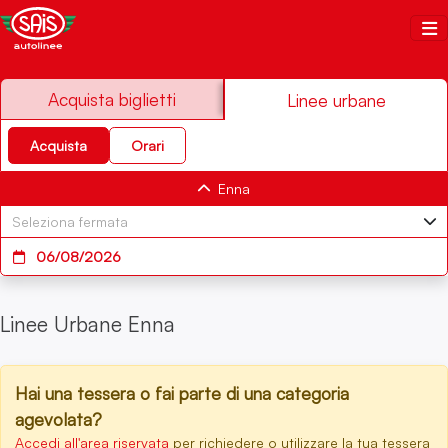
Salta al contenuto
Sais Autolinee
Acquista biglietti
Linee urbane
Acquista
Orari
Enna
06/08/2026
Linee Urbane Enna
Hai una tessera o fai parte di una categoria
agevolata?
Accedi all'area riservata
per richiedere o utilizzare la tua tessera