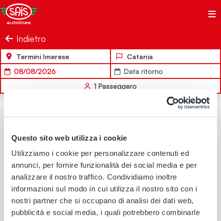
Salta al contenuto
Sais Autolinee
Indietro
Termini Imerese
Catania
08/08/2026
Data ritorno
1
Passeggero
ANDATA
Questo sito web utilizza i cookie
Utilizziamo i cookie per personalizzare contenuti ed
annunci, per fornire funzionalità dei social media e per
analizzare il nostro traffico. Condividiamo inoltre
Nessuna soluzione di viaggio disponibile per i criteri di
informazioni sul modo in cui utilizza il nostro sito con i
ricerca selezionati
nostri partner che si occupano di analisi dei dati web,
pubblicità e social media, i quali potrebbero combinarle