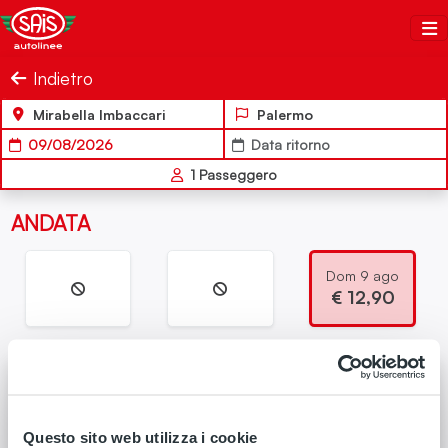
Salta al contenuto
Sais Autolinee
Indietro
Mirabella Imbaccari
Palermo
09/08/2026
Data ritorno
1
Passeggero
ANDATA
Dom 9 ago
€
12,90
Partenza
Arrivo
16:55
19:20
9 ago
9 ago
Questo sito web utilizza i cookie