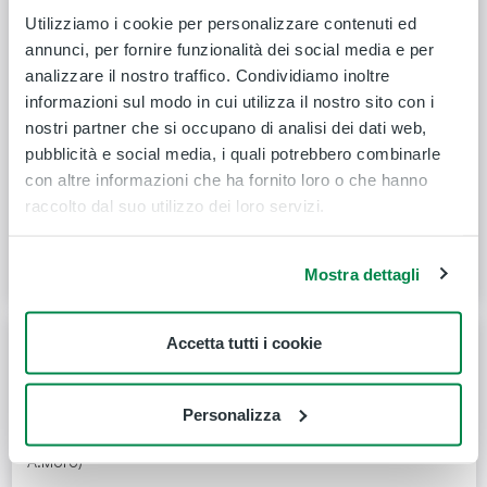
Mirabella Imbaccari
Palermo
Utilizziamo i cookie per personalizzare contenuti ed
Via G.Lupis(incr.Piazza
Via Oreto 464
annunci, per fornire funzionalità dei social media e per
A.Moro)
analizzare il nostro traffico. Condividiamo inoltre
Prezzo totale
informazioni sul modo in cui utilizza il nostro sito con i
€
12,90
nostri partner che si occupano di analisi dei dati web,
Posti disponibili
pubblicità e social media, i quali potrebbero combinarle
con altre informazioni che ha fornito loro o che hanno
Info viaggio
Durata
2h 25m
raccolto dal suo utilizzo dei loro servizi.
Seleziona
Mostra dettagli
Partenza
Arrivo
Accetta tutti i cookie
16:55
19:25
9 ago
9 ago
Mirabella Imbaccari
Palermo
Personalizza
Via G.Lupis(incr.Piazza
Stazione - T.Bus Via Fazello
A.Moro)