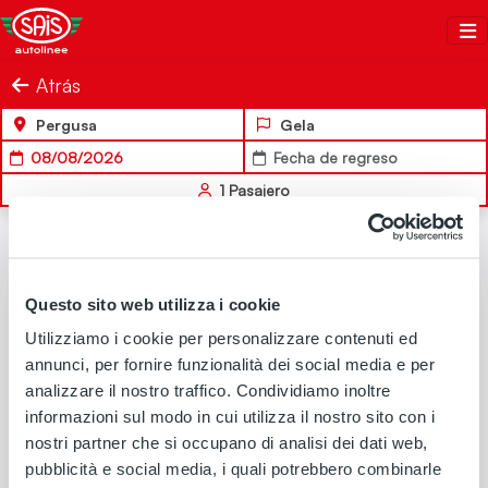
Salta al contenuto
Sais Autolinee
Atrás
Pergusa
Gela
08/08/2026
Fecha de regreso
1
Pasajero
IDA
Questo sito web utilizza i cookie
Utilizziamo i cookie per personalizzare contenuti ed
annunci, per fornire funzionalità dei social media e per
analizzare il nostro traffico. Condividiamo inoltre
No hay soluciones de viaje disponibles para los criterios de
informazioni sul modo in cui utilizza il nostro sito con i
búsqueda seleccionados
nostri partner che si occupano di analisi dei dati web,
pubblicità e social media, i quali potrebbero combinarle