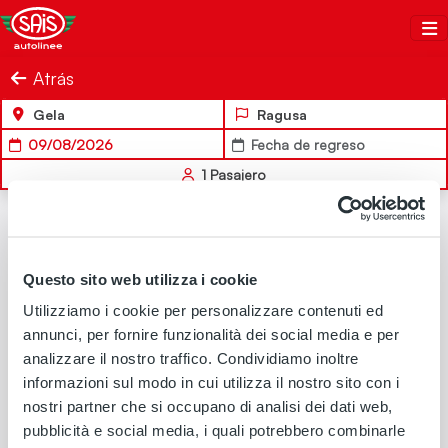
Salta al contenuto
Sais Autolinee
Atrás
Gela
Ragusa
09/08/2026
Fecha de regreso
1
Pasajero
IDA
Questo sito web utilizza i cookie
Utilizziamo i cookie per personalizzare contenuti ed
annunci, per fornire funzionalità dei social media e per
analizzare il nostro traffico. Condividiamo inoltre
No hay soluciones de viaje disponibles para los criterios de
informazioni sul modo in cui utilizza il nostro sito con i
búsqueda seleccionados
nostri partner che si occupano di analisi dei dati web,
pubblicità e social media, i quali potrebbero combinarle