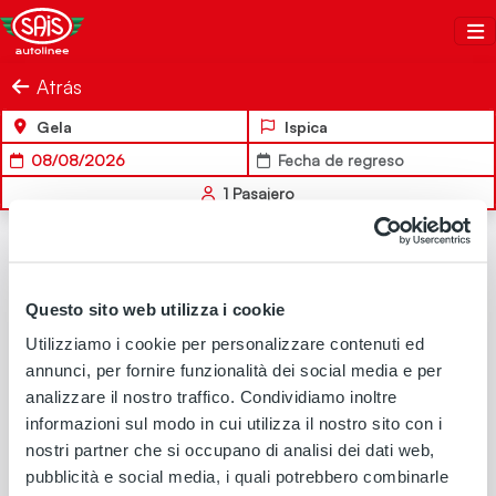
Salta al contenuto
Sais Autolinee
Atrás
Gela
Ispica
08/08/2026
Fecha de regreso
1
Pasajero
IDA
Questo sito web utilizza i cookie
Utilizziamo i cookie per personalizzare contenuti ed
annunci, per fornire funzionalità dei social media e per
analizzare il nostro traffico. Condividiamo inoltre
No hay soluciones de viaje disponibles para los criterios de
informazioni sul modo in cui utilizza il nostro sito con i
búsqueda seleccionados
nostri partner che si occupano di analisi dei dati web,
pubblicità e social media, i quali potrebbero combinarle