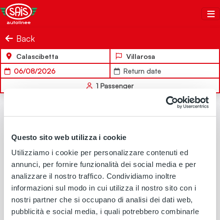
Salta al contenuto
Sais Autolinee
Back
Calascibetta
Villarosa
06/08/2026
Return date
1
Passenger
OUTBOUND
Questo sito web utilizza i cookie
Utilizziamo i cookie per personalizzare contenuti ed
annunci, per fornire funzionalità dei social media e per
analizzare il nostro traffico. Condividiamo inoltre
No travel solutions available for the selected search criteria
informazioni sul modo in cui utilizza il nostro sito con i
nostri partner che si occupano di analisi dei dati web,
pubblicità e social media, i quali potrebbero combinarle