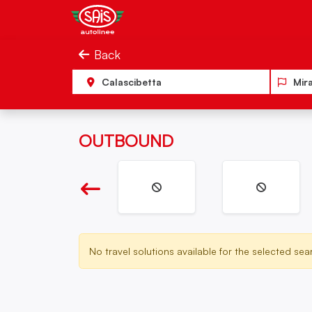
Salta al contenuto
Sais Autolinee
Back
Calascibetta
Mir
OUTBOUND
No travel solutions available for the selected sear