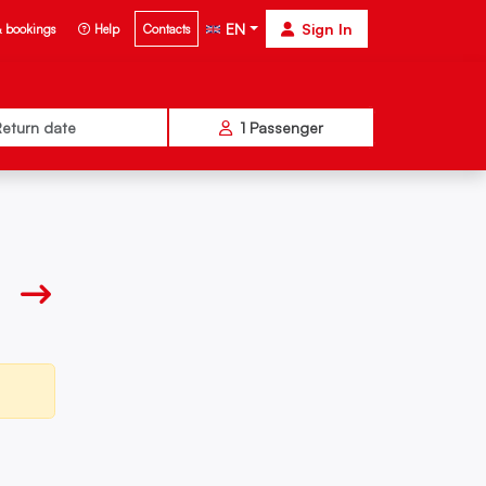
EN
Sign In
& bookings
Help
Contacts
eturn date
1
Passenger
Tue 11 Aug
€
6,90