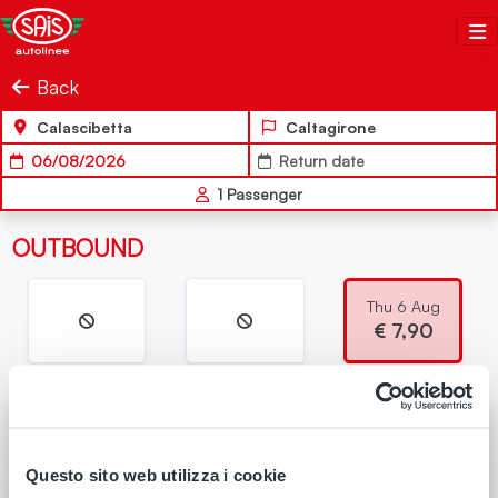
Salta al contenuto
Sais Autolinee
Back
Calascibetta
Caltagirone
06/08/2026
Return date
1
Passenger
OUTBOUND
Thu 6 Aug
€
7,90
Departure
Arrival
17:20
19:15
6 Aug
6 Aug
Questo sito web utilizza i cookie