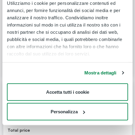
Calascibetta
Caltagirone
Utilizziamo i cookie per personalizzare contenuti ed
SS290 141
Viale Sicilia
annunci, per fornire funzionalità dei social media e per
Total price
analizzare il nostro traffico. Condividiamo inoltre
€
7,90
informazioni sul modo in cui utilizza il nostro sito con i
nostri partner che si occupano di analisi dei dati web,
Available seats
pubblicità e social media, i quali potrebbero combinarle
con altre informazioni che ha fornito loro o che hanno
1 change
Duration
1h 55m
raccolto dal suo utilizzo dei loro servizi.
Select
Mostra dettagli
Departure
Arrival
Accetta tutti i cookie
17:23
19:15
6 Aug
6 Aug
Calascibetta
Caltagirone
Personalizza
SS290(parcheggio
Viale Sicilia
S.Barbara)
Total price